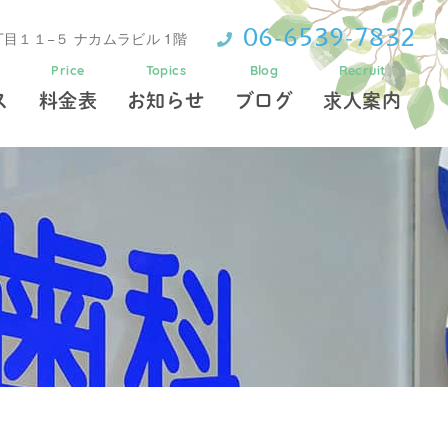
06-6539-7832
目１１−５ ナカムラビル 1階
Price
Topics
Blog
Recruit
ス
料金表
お知らせ
ブログ
求人案内