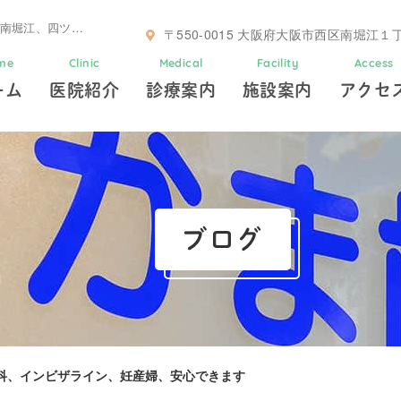
女性歯科医師 小児歯科、インビザライン、妊産婦、安心できます – 南堀江、四ツ橋、大阪市西区の歯科なら「たかま歯科医院」
〒550-0015
大阪府大阪市西区南堀江１丁
me
Clinic
Medical
Facility
Access
ーム
医院紹介
診療案内
施設案内
アクセ
ブログ
科、インビザライン、妊産婦、安心できます