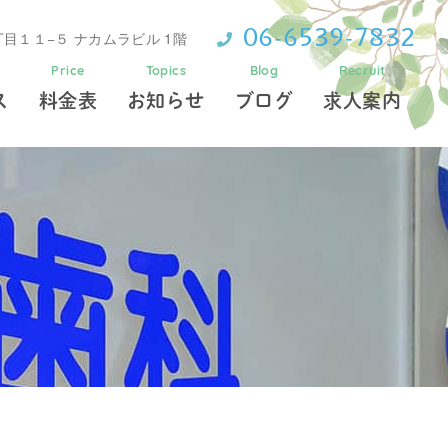
06-6539-7832
目１１−５ ナカムラビル 1階
Price
Topics
Blog
Recruit
ス
料金表
お知らせ
ブログ
求人案内